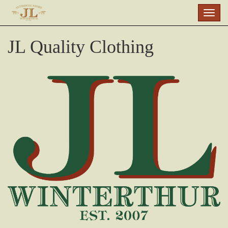
Skip
Togg
to
navig
main
JL Quality Clothing
content