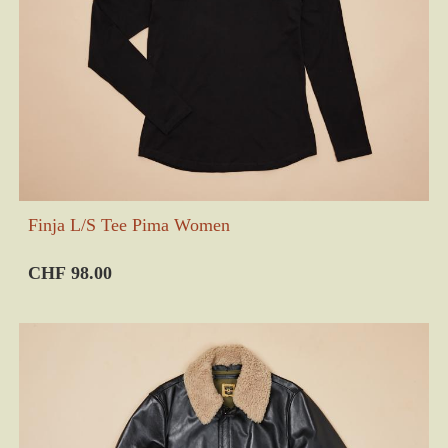
Finja L/S Tee Pima Women
CHF 98.00