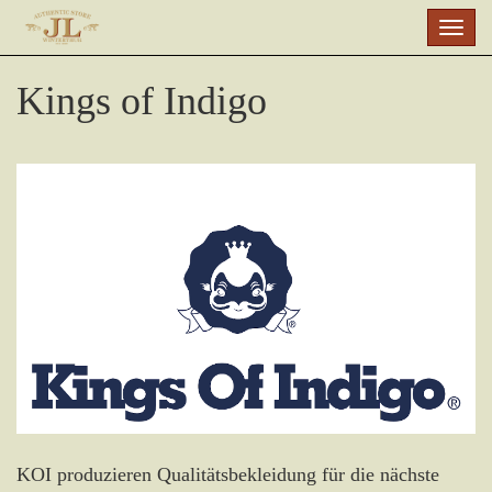
Skip
Togg
to
navig
main
Kings of Indigo
content
KOI produzieren Qualitätsbekleidung für die nächste