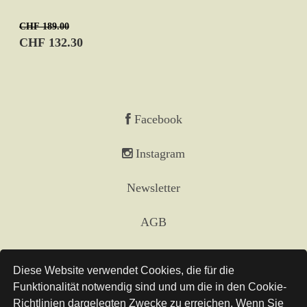
CHF 189.00
CHF 132.30
Facebook
Instagram
Newsletter
AGB
Impressum
Diese Website verwendet Cookies, die für die
Funktionalität notwendig sind und um die in den Cookie-
Versand
Richtlinien dargelegten Zwecke zu erreichen. Wenn Sie