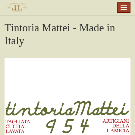
Skip
Togg
to
navig
main
Tintoria Mattei - Made in
content
Italy