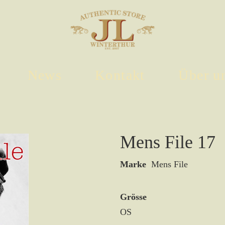
News
Kontakt
Über u
Mens File 17
Marke
Mens File
Grösse
OS