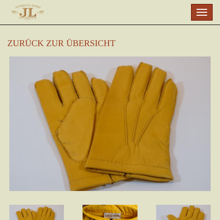
Skip
Togg
to
navig
main
content
ZURÜCK ZUR ÜBERSICHT