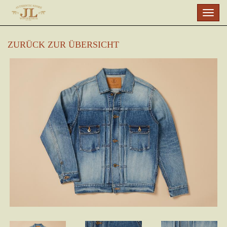
Skip
Togg
to
navig
main
content
ZURÜCK ZUR ÜBERSICHT