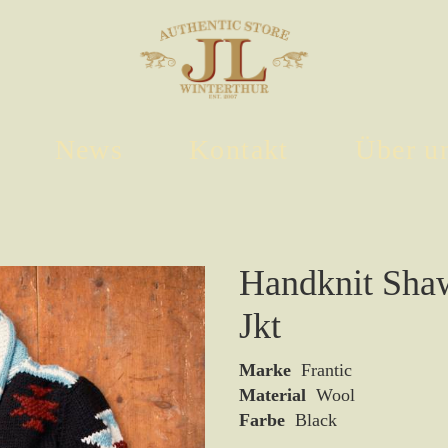
News
Kontakt
Über u
Handknit Shaw
Jkt
Marke
Frantic
Material
Wool
Farbe
Black