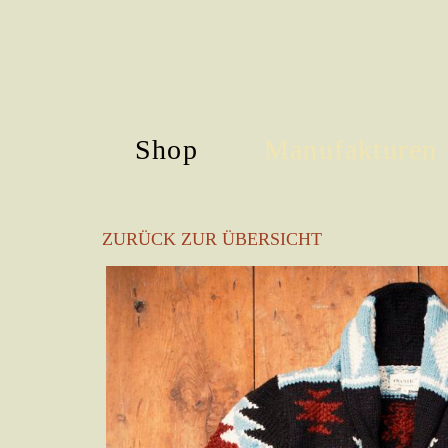
Shop
Manufakturen
Skip
to
ZURÜCK ZUR ÜBERSICHT
main
content