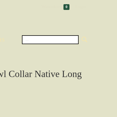
Warenkorb
Login
0
ns
l Collar Native Long