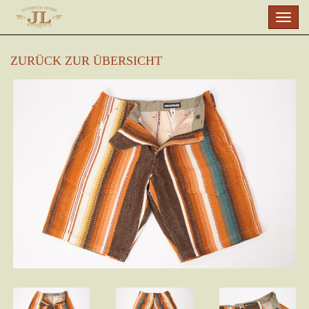
Skip
Togg
to
navig
main
content
ZURÜCK ZUR ÜBERSICHT