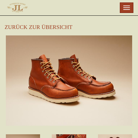
Skip
Togg
to
navig
main
content
ZURÜCK ZUR ÜBERSICHT