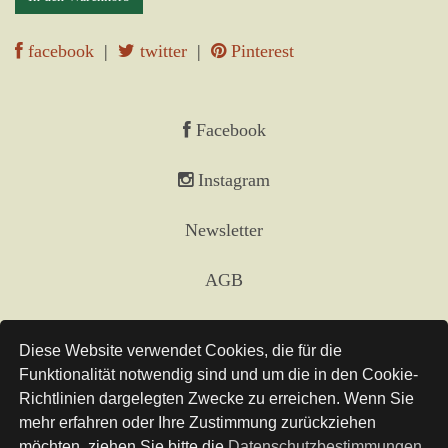
facebook
|
twitter
|
Pinterest
Facebook
Instagram
Newsletter
AGB
Impressum
Diese Website verwendet Cookies, die für die
Funktionalität notwendig sind und um die in den Cookie-
Versand
Richtlinien dargelegten Zwecke zu erreichen. Wenn Sie
mehr erfahren oder Ihre Zustimmung zurückziehen
Links
möchten, ziehen Sie bitte die
Datenschutzbestimmungen