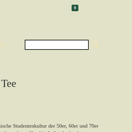
Warenkorb
Login
0
ns
 Tee
nische Studentenkultur der 50er, 60er und 70er