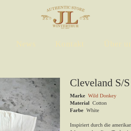
News
Kontakt
Über u
Cleveland S/S
Marke
Wild Donkey
Material
Cotton
Farbe
White
Inspiriert durch die amerika