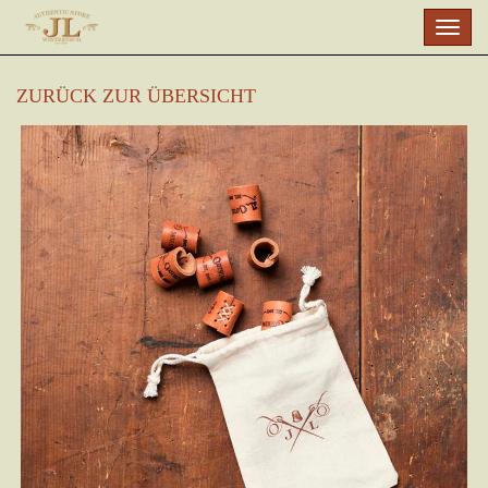
Skip
Togg
to
navig
main
content
ZURÜCK ZUR ÜBERSICHT