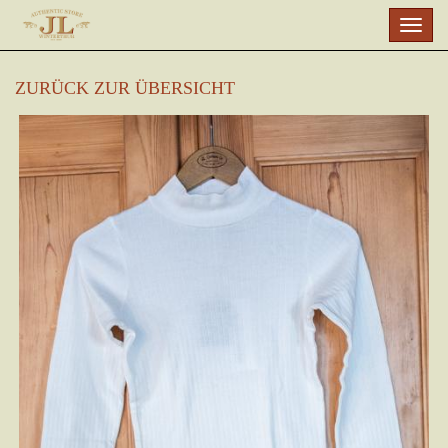
Skip
Togg
to
navig
main
content
ZURÜCK ZUR ÜBERSICHT